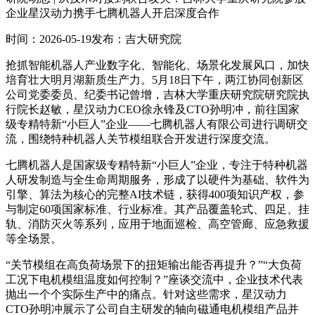
企业星汉动力携手七腾机器人开启深度合作
时间：2026-05-19
发布：吉大研究院
抢抓智能机器人产业数字化、智能化、场景化发展风口，加快
培育壮大明月湖新质生产力。5月18日下午，两江协同创新区
公司党委委员、纪委书记曾增，吉林大学重庆研究院研究院执
行院长赵敏，星汉动力CEO徐永锋及CTO孙明冲，前往国家
级专精特新“小巨人”企业——七腾机器人有限公司进行调研交
流，围绕特种机器人关节模组联合开发进行深度交流。
七腾机器人是国家级专精特新“小巨人”企业，专注于特种机器
人研发制造与全生命周期服务，形成了以硬件为基础、软件为
引擎、算法为核心的完整AI技术链，获得400项知识产权，参
与制定60项国家标准、行业标准。其产品覆盖轮式、四足、挂
轨、消防灭火等系列，应用于地面巡检、高空管廊、应急救援
等全场景。
“关节模组在高负荷场景下的扭矩输出能否再提升？”“大负荷
工况下电机模组温度如何控制？”座谈交流中，企业技术代表
抛出一个个实际生产中的痛点。针对这些需求，星汉动力
CTO孙明冲展示了公司自主研发的轴向磁通电机模组产品并