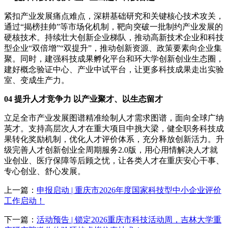
紧扣产业发展痛点难点，深耕基础研究和关键核心技术攻关，
通过“揭榜挂帅”等市场化机制，靶向突破一批制约产业发展的
硬核技术。持续壮大创新企业梯队，推动高新技术企业和科技
型企业“双倍增”“双提升”，推动创新资源、政策要素向企业集
聚。同时，建强科技成果孵化平台和环大学创新创业生态圈，
建好概念验证中心、产业中试平台，让更多科技成果走出实验
室、变成生产力。
04 提升人才竞争力 以产业聚才、以生态留才
立足全市产业发展图谱精准绘制人才需求图谱，面向全球广纳
英才。支持高层次人才在重大项目中挑大梁，健全职务科技成
果转化奖励机制，优化人才评价体系，充分释放创新活力。升
级完善人才创新创业全周期服务2.0版，用心用情解决人才就
业创业、医疗保障等后顾之忧，让各类人才在重庆安心干事、
专心创业、舒心发展。
上一篇：
申报启动 | 重庆市2026年度国家科技型中小企业评价
工作启动！
下一篇：
活动预告 | 锁定2026重庆市科技活动周，吉林大学重