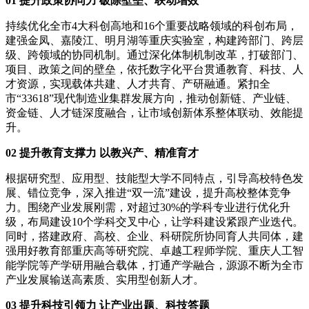
01 提升政策协同力 破除壁垒、联动增效
持续优化全市4大科创高地和16个重要战略领域的科创布局，
建强金凤、嘉陵江、明月湖等重庆实验室，构建跨部门、跨层
级、跨领域的协同机制。通过深化体制机制改革，打破部门、
项目、政策之间的壁垒，依托数字化平台贯通教育、科技、人
才资源，实现载体共建、人才共育、产研融通。紧扣全
市“33618”现代制造业集群发展方向，推动创新链、产业链、
资金链、人才链深度融合，让市域创新体系整体联动、效能提
升。
02 提升教育支撑力 以教兴产、精准育才
根据研究型、应用型、技能型大学不同特点，引导高校特色发
展、错位竞争，深入推进“双一流”建设，提升高校整体竞争
力。围绕产业发展刚需，对超过30%的学科专业进行优化升
级，布局建设10个学科交叉中心，让学科建设紧跟产业迭代。
同时，搭建政府、高校、企业、科研院所协同育人共同体，建
强用好教育部重庆高等研究院、卓越工程师学院、重庆人工智
能学院等产学研用融合载体，打通产学融合，源源不断为全市
产业发展输送高素质、实用型创新人才。
03 提升科技引领力 让产业出题、科技答题